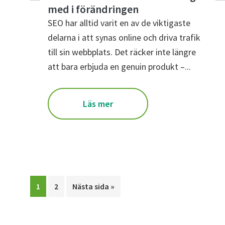
med i förändringen
SEO har alltid varit en av de viktigaste
delarna i att synas online och driva trafik
till sin webbplats. Det räcker inte längre
att bara erbjuda en genuin produkt –...
Läs mer
Sida
Sida
Go
1
2
Nästa sida »
to